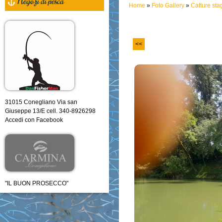
Negozi di pesca
Home
»
Foto Gallery
»
Catture st
<<
31015 Conegliano Via san
Giuseppe 13/E cell. 340-8926298
Accedi con Facebook
"IL BUON PROSECCO"