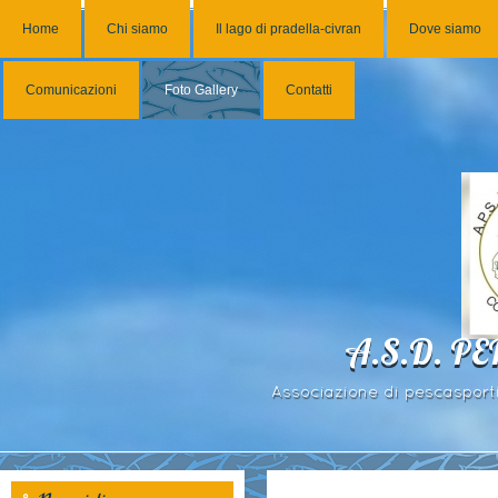
Home
Chi siamo
Il lago di pradella-civran
Dove siamo
Comunicazioni
Foto Gallery
Contatti
A.S.D. P
Associazione di pescasportiv