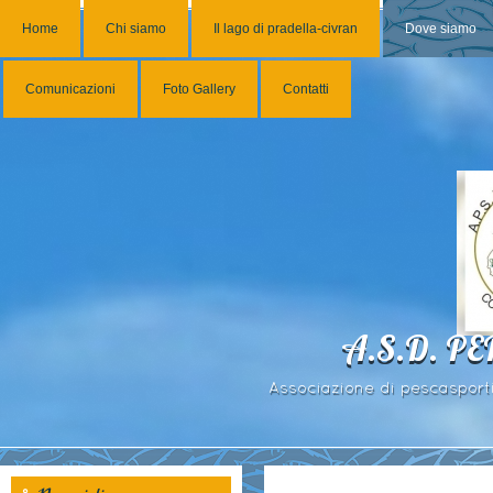
Home
Chi siamo
Il lago di pradella-civran
Dove siamo
Comunicazioni
Foto Gallery
Contatti
A.S.D. P
Associazione di pescasportiv