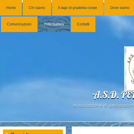
Home
Chi siamo
Il lago di pradella-civran
Dove siamo
Comunicazioni
Foto Gallery
Contatti
A.S.D. P
Associazione di pescasportiv