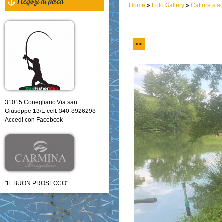
Negozi di pesca
Home
»
Foto Gallery
»
Catture st
<<
31015 Conegliano Via san
Giuseppe 13/E cell. 340-8926298
Accedi con Facebook
"IL BUON PROSECCO"