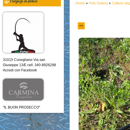
Negozi di pesca
Home
»
Foto Gallery
»
Catture st
<<
31015 Conegliano Via san
Giuseppe 13/E cell. 340-8926298
Accedi con Facebook
"IL BUON PROSECCO"