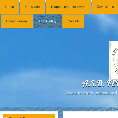
Home
Chi siamo
Il lago di pradella-civran
Dove siamo
Comunicazioni
Foto Gallery
Contatti
A.S.D. P
Associazione di pescasportiv